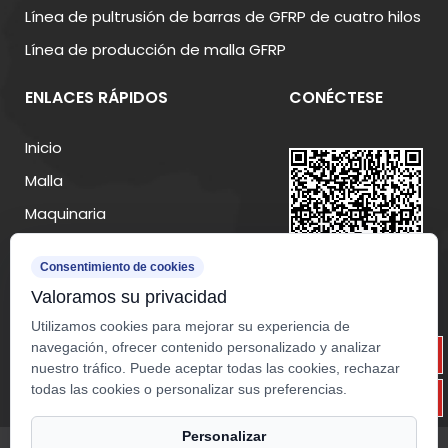
Línea de pultrusión de barras de GFRP de cuatro hilos
Línea de producción de malla GFRP
ENLACES RÁPIDOS
CONÉCTESE
Inicio
Malla
Maquinaria
Acerca de
Consentimiento de cookies
Fabricación
Valoramos su privacidad
Recursos
Utilizamos cookies para mejorar su experiencia de
Noticias
navegación, ofrecer contenido personalizado y analizar
nuestro tráfico. Puede aceptar todas las cookies, rechazar
Contacto
todas las cookies o personalizar sus preferencias.
Personalizar