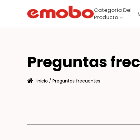
Categoría Del
Producto
RE
Menú
Preguntas fre
Categoría del producto
Inicio
/
Preguntas frecuentes
Maquinaria
Sobre
Fabricación