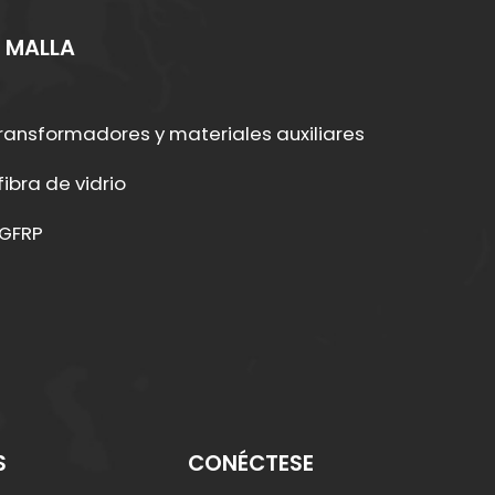
 MALLA
ransformadores y materiales auxiliares
ibra de vidrio
 GFRP
S
CONÉCTESE