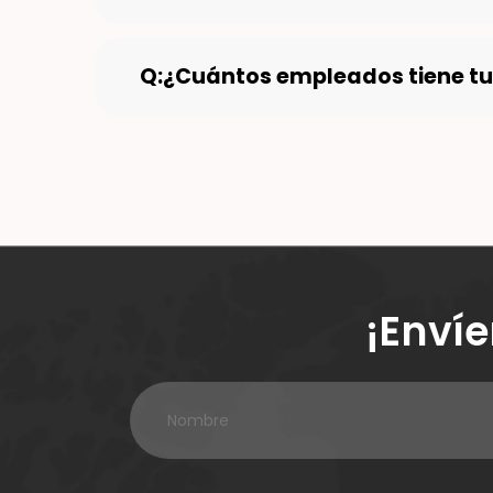
Q:¿Cuántos empleados tiene t
¡Enví