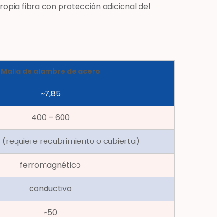
ropia fibra con protección adicional del
Malla de alambre de acero
~7,85
400 – 600
 (requiere recubrimiento o cubierta)
ferromagnético
conductivo
~50