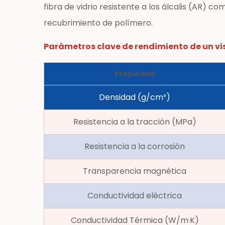
fibra de vidrio resistente a los álcalis (AR) 
definen
Hoja
recubrimiento de polímero.
de
Parámetros clave de rendimiento de un vi
malla
de
Propiedad
PRFV
Rendimiento
Densidad (g/cm³)
2.1
Resistencia
Resistencia a la tracción (MPa)
a
la
Resistencia a la corrosión
corrosión:
la
Transparencia magnética
propuesta
Conductividad eléctrica
de
valor
Conductividad Térmica (W/m·K)
principal