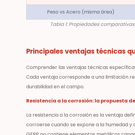
2.2
Peso vs Acero (misma área)
Alta
resistencia
Tabla 1: Propiedades comparativas 
a
la
tracción
Principales ventajas técnicas q
con
bajo
Comprender las ventajas técnicas específicas 
peso
Cada ventaja corresponde a una limitación re
propio
durabilidad en el campo.
2.3
Transparencia
Resistencia a la corrosión: la propuesta de
electromagnética
y
La resistencia a la corrosión es la ventaja def
no
corroerse cuando se expone a la humedad y al
conductividad
GFRP no contiene elementos metálicos capaces