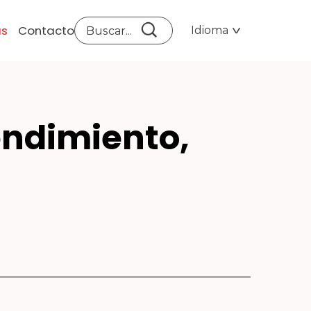
as
Contacto
Idioma
E M
endimiento,