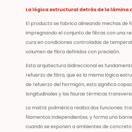
lámina
de
La lógica estructural detrás de la lámina
malla
El producto se fabrica alineando mechas de fi
GFRP
impregnando el conjunto de fibras con una resi
1.2
Parámetros
cura en condiciones controladas de temperatu
clave
volumen de fibra definidos con precisión.
de
rendimiento
Esta arquitectura bidireccional es fundamenta
de
refuerzo de fibra, que es la misma lógica estr
un
de refuerzo del hormigón, esto significa capa
vistazo
longitudinales y las fisuras térmicas transver
2
Principales
La matriz polimérica realiza dos funciones: t
ventajas
filamentos independientes, y forma una barrera
técnicas
cuando se exponen a ambientes de concreto c
que