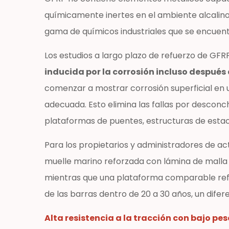
eléctrica
químicamente inertes en el ambiente alcalino 
2.4
gama de químicos industriales que se encuent
Fuerza
de
Los estudios a largo plazo de refuerzo de G
unión
inducida por la corrosión incluso después 
con
matrices
comenzar a mostrar corrosión superficial en 
de
adecuada. Esto elimina las fallas por descon
hormigón
plataformas de puentes, estructuras de estac
3
Aplicaciones
Para los propietarios y administradores de a
principales
muelle marino reforzada con lámina de malla
de
mientras que una plataforma comparable refo
la
de las barras dentro de 20 a 30 años, un difer
lámina
de
Alta resistencia a la tracción con bajo pes
malla