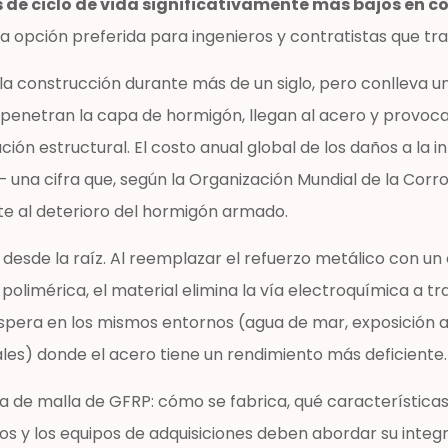
os de ciclo de vida significativamente más bajos en
n la opción preferida para ingenieros y contratistas que t
 la construcción durante más de un siglo, pero conlleva u
penetran la capa de hormigón, llegan al acero y provocan
ón estructural. El costo anual global de los daños a la i
– una cifra que, según la Organización Mundial de la Corro
te al deterioro del hormigón armado.
sde la raíz. Al reemplazar el refuerzo metálico con un 
 polimérica, el material elimina la vía electroquímica a tr
spera en los mismos entornos (agua de mar, exposición a 
les) donde el acero tiene un rendimiento más deficiente.
a de malla de GFRP: cómo se fabrica, qué características
os y los equipos de adquisiciones deben abordar su integ