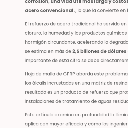
corrosión, una vida útil más larga y cost
de
acero convencional.
, lo que la convierte e
PRFV
y
El refuerzo de acero tradicional ha servido en
por
cloruro, la humedad y los productos químicos 
qué
hormigón circundante, acelerando la degradaci
supera
se estima en más de
2,5 billones de dólares
al
refuerzo
importante de esta cifra se debe directamen
tradicional
Hoja de malla de GFRP aborda este problema de
1.1
La
los álcalis incrustadas en una matriz de resina
lógica
resultado es un producto de refuerzo que pro
estructural
instalaciones de tratamiento de aguas residua
detrás
de
Este artículo examina en profundidad la lámin
la
aplica con mayor eficacia y cómo los ingenier