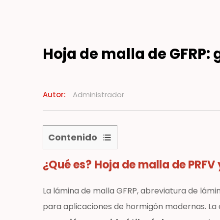
Recursos
Hoja de malla de GFRP: 
Noticias
Contacto
Autor:
Administrador
Contenido
1
¿Qué es?
Hoja de malla de PRFV
¿Qué
es?
Hoja
La lámina de malla GFRP, abreviatura de lámin
de
para aplicaciones de hormigón modernas. La c
malla