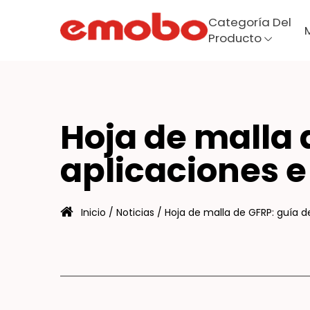
Categoría Del
Producto
OJ
Menú
Hoja de malla 
aplicaciones e
Categoría del producto
Maquinaria
Inicio
/
Noticias
/
Hoja de malla de GFRP: guía d
Sobre
Fabricación