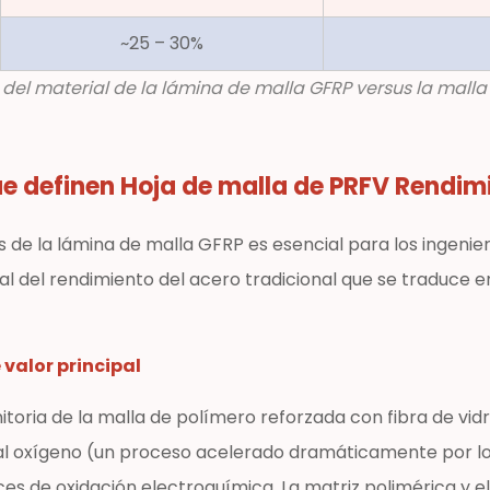
~25 – 30%
del material de la lámina de malla GFRP versus la mal
ue definen
Hoja de malla de PRFV
Rendim
de la lámina de malla GFRP es esencial para los ingenier
al del rendimiento del acero tradicional que se traduce
 valor principal
initoria de la malla de polímero reforzada con fibra de vid
 oxígeno (un proceso acelerado dramáticamente por los 
 de oxidación electroquímica. La matriz polimérica y el