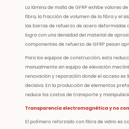
GFRP
La lámina de malla de GFRP exhibe valores de 
en
fibra, la fracción de volumen de la fibra y e
construcción
las barras de refuerzo de acero deformadas c
e
logra con una densidad del material de aprox
infraestructura
componentes de refuerzo de GFRP pesan apr
3.1
Estructuras
Para los equipos de construcción, esta reducc
marinas
manualmente sin equipo de elevación mecánico
y
costeras
renovación y reparación donde el acceso es l
3.2
decisiva. En la producción de elementos pref
Revestimientos
reduce los costos de transporte y manipulaci
de
túneles
Transparencia electromagnética y no con
e
El polímero reforzado con fibra de vidrio es
infraestructura