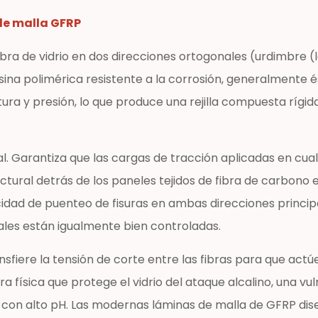
 de malla GFRP
bra de vidrio en dos direcciones ortogonales (urdimbre (l
na polimérica resistente a la corrosión, generalmente éste
ra y presión, lo que produce una rejilla compuesta rígi
l. Garantiza que las cargas de tracción aplicadas en cua
uctural detrás de los paneles tejidos de fibra de carbono
cidad de puenteo de fisuras en ambas direcciones principa
sales están igualmente bien controladas.
ransfiere la tensión de corte entre las fibras para que a
 física que protege el vidrio del ataque alcalino, una vul
on alto pH. Las modernas láminas de malla de GFRP dise