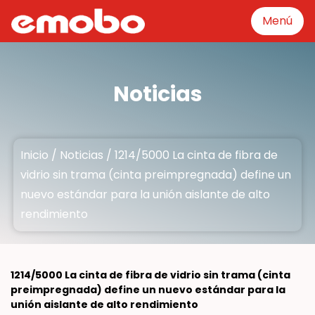
Menú
Menú
Noticias
Categoría del producto
Inicio
/
Noticias
/
1214/5000 La cinta de fibra de
Maquinaria
vidrio sin trama (cinta preimpregnada) define un
nuevo estándar para la unión aislante de alto
Sobre
rendimiento
Fabricación
1214/5000 La cinta de fibra de vidrio sin trama (cinta
preimpregnada) define un nuevo estándar para la
Recursos
unión aislante de alto rendimiento