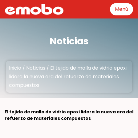
Menú
Menú
Noticias
Categoría del producto
Inicio
/
Noticias
/
El tejido de malla de vidrio epoxi
Maquinaria
lidera la nueva era del refuerzo de materiales
compuestos
Sobre
El tejido de malla de vidrio epoxi lidera la nueva era del
Fabricación
refuerzo de materiales compuestos
Recursos