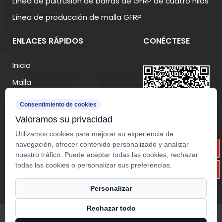
Línea de pultrusión de barras de GFRP de cuatro hilos
Línea de producción de malla GFRP
ENLACES RÁPIDOS
CONÉCTESE
Inicio
Malla
Maquinaria
Consentimiento de cookies
Acerca de
Valoramos su privacidad
Fabricación
Utilizamos cookies para mejorar su experiencia de
navegación, ofrecer contenido personalizado y analizar
Recursos
nuestro tráfico. Puede aceptar todas las cookies, rechazar
Noticias
todas las cookies o personalizar sus preferencias.
Contacto
Personalizar
Rechazar todo
Derecho de Autor ©
Zhejiang Yuanda Fiberglass Mesh Co.,