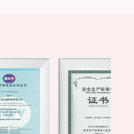
 y ha ganado un amplio reconocimiento de los
emos a crear un proveedor nacional líder de
 un impulso continuo al desarrollo de alta calidad