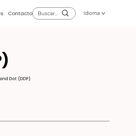
as
Contacto
Idioma
IS
P)
mond Dot (DDP)