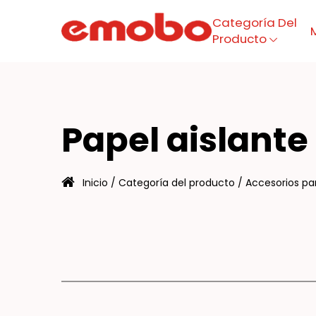
Categoría Del
Producto
PE
Menú
Papel aislant
Categoría del producto
Inicio
/
Categoría del producto
/
Accesorios pa
Maquinaria
Sobre
Fabricación