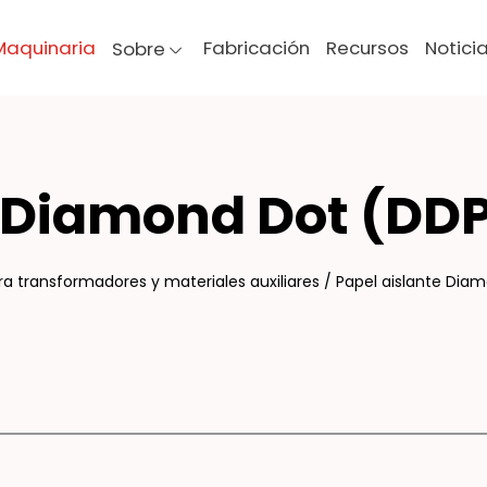
Maquinaria
Fabricación
Recursos
Notici
Sobre
L A
e Diamond Dot (DD
ra transformadores y materiales auxiliares
/
Papel aislante Dia