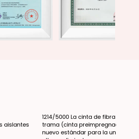
214/5000 La cinta de fibra de vidrio sin
El teji
rama (cinta preimpregnada) define un
nueva 
uevo estándar para la unión aislante de
compu